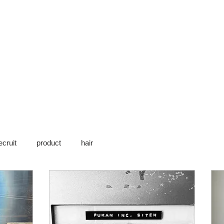
ecruit
product
hair