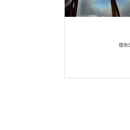
価格
DIXBON
DIXBON fois CACHÉ
​/CACHÉ Group